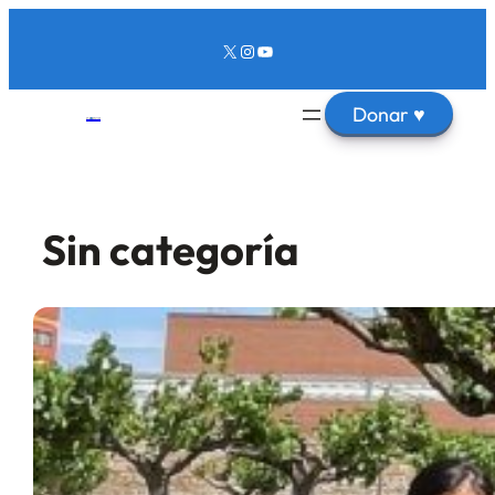
X
Instagram
YouTube
Donar
♥
Sin categoría