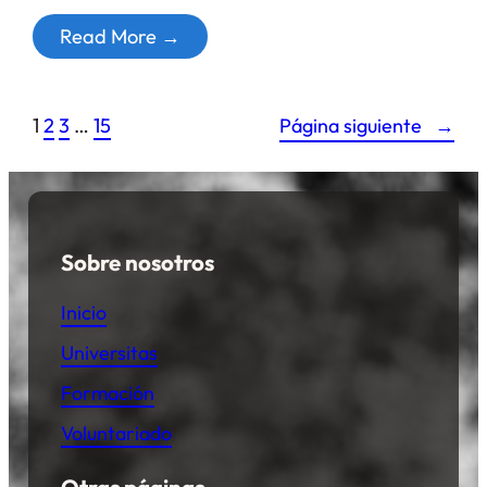
Read More →
1
2
3
…
15
Página siguiente
→
Sobre nosotros
Inicio
Universitas
Formación
Voluntariado
Otras páginas