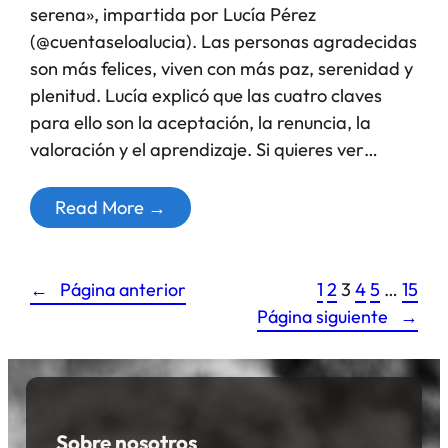
serena», impartida por Lucía Pérez
(@cuentaseloalucia). Las personas agradecidas
son más felices, viven con más paz, serenidad y
plenitud. Lucía explicó que las cuatro claves
para ello son la aceptación, la renuncia, la
valoración y el aprendizaje. Si quieres ver…
Read More →
←
Página anterior
1
2
3
4
5
…
15
Página siguiente
→
Sobre nosotros