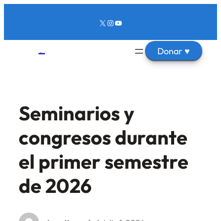
Saltar
X
Instagram
YouTube
al
contenido
Donar
♥
Seminarios y
congresos durante
el primer semestre
de 2026